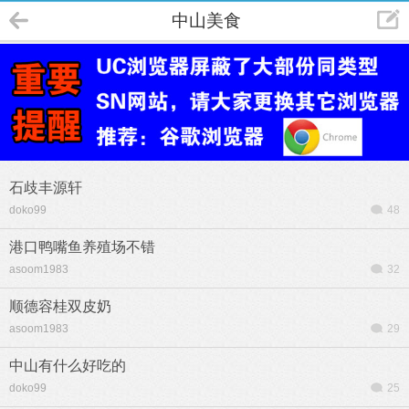
中山美食
石歧丰源轩
doko99
48
港口鸭嘴鱼养殖场不错
asoom1983
32
顺德容桂双皮奶
asoom1983
29
中山有什么好吃的
doko99
25