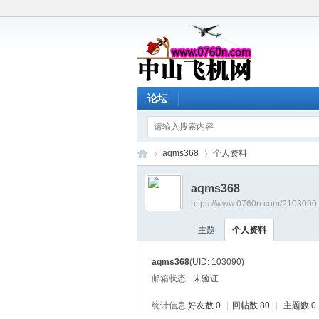
论坛
aqms368
个人资料
aqms368
https://www.0760n.com/?103090
中
›
›
主题
个人资料
aqms368
(UID: 103090)
邮箱状态
未验证
统计信息
好友数 0
|
回帖数 80
|
主题数 0