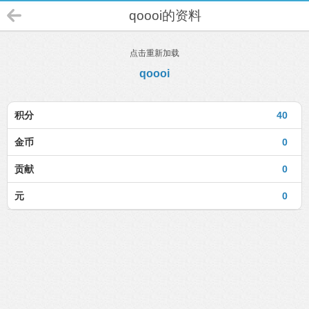
qoooi的资料
点击重新加载
qoooi
积分
40
金币
0
贡献
0
元
0