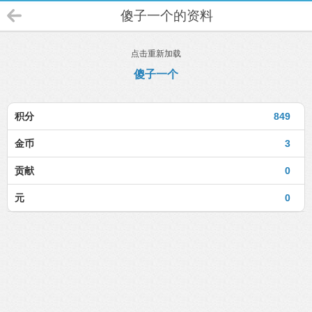
傻子一个的资料
点击重新加载
傻子一个
积分
849
金币
3
贡献
0
元
0