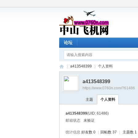
论坛
a413548399
个人资料
a413548399
https://www.0760n.com/?61486
中
›
›
主题
个人资料
a413548399
(UID: 61486)
邮箱状态
未验证
统计信息
好友数 0
|
回帖数 37
|
主题数 1