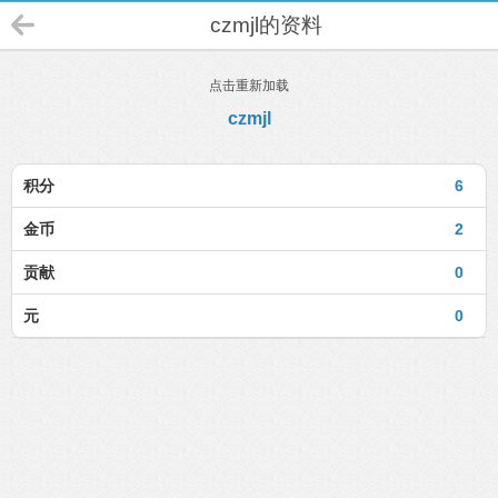
czmjl的资料
点击重新加载
czmjl
积分
6
金币
2
贡献
0
元
0