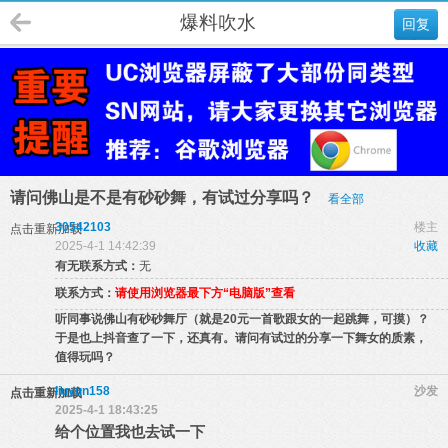
爆料吹水
回复
请问佛山是不是有砂砂舞，有试过分享吗？
看全部
30542103
楼主
点击重新加载
2025-4-1 14:42:39
收藏
有无联系方式：
无
联系方式：
请使用浏览器最下方“电脑版”查看
听同事说佛山有砂砂舞厅（就是20元一首歌跟女的一起跳舞，可摸）？
于是也上抖音查了一下，还真有。请问有试过的分享一下舞女的质素，
值得玩吗？
liuyun158
沙发
点击重新加载
2025-4-1 18:43:25
给个位置我也去试一下