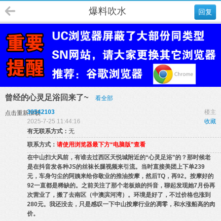
爆料吹水
回复
曾经的心灵足浴回来了~
看全部
30542103
楼主
点击重新加载
2025-7-25 11:44:16
收藏
有无联系方式：
无
联系方式：
请使用浏览器最下方“电脑版”查看
在中山扫大风前，有谁去过西区天悦城附近的“心灵足浴”的？那时候老
是在抖音发各种JS的丝袜长腿视频来引流。当时直接美团上下单239
元，车身匀尘的阿姨来给你敬业的推油按摩，然后TQ，再92。按摩好的
92一直都是稀缺的。之前关注了那个老板娘的抖音，聊起发现她7月份再
次营业了，搬了去南区（中澳滨河湾）。环境是好了，不过价格也涨到
280元。我还没去，只是感叹一下中山按摩行业的凋零，和水涨船高的肉
价。