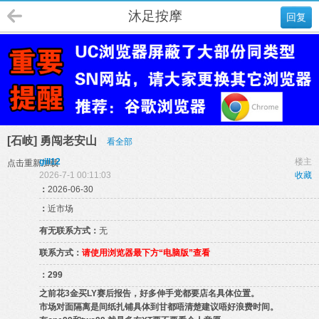
沐足按摩
回复
[石岐] 勇闯老安山
看全部
gill12
楼主
点击重新加载
2026-7-1 00:11:03
收藏
：
2026-06-30
：
近市场
有无联系方式：
无
联系方式：
请使用浏览器最下方“电脑版”查看
：
299
之前花3金买LY赛后报告，好多伸手党都要店名具体位置。
市场对面隔离是间纸扎铺具体到甘都唔清楚建议唔好浪费时间。