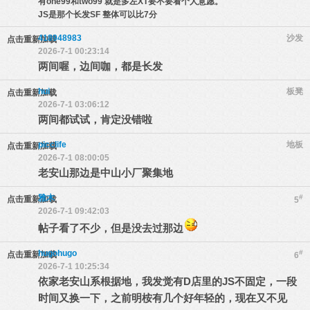
有one99和two99 就是多左XT要不要看个人意愿。
JS是那个长发SF 整体可以比7分
418948983
沙发
点击重新加载
2026-7-1 00:23:14
两间喔，边间咖，都是长发
hui
板凳
点击重新加载
2026-7-1 03:06:12
两间都试试，肯定没错啦
picclife
地板
点击重新加载
2026-7-1 08:00:05
老安山那边是中山小厂聚集地
雅木
#
点击重新加载
5
2026-7-1 09:42:03
帖子看了不少，但是没去过那边
hugohugo
#
点击重新加载
6
2026-7-1 10:25:34
依家老安山系根据地，我发觉有D店里的JS不固定，一段
时间又换一下，之前明桉有几个好年轻的，现在又不见