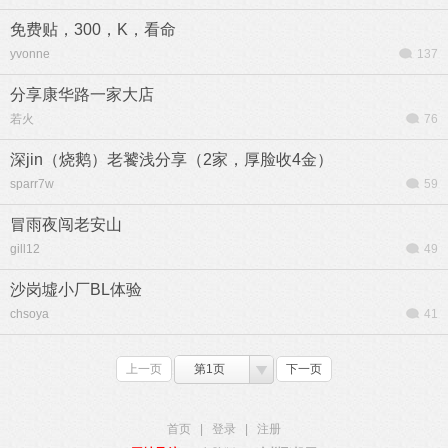
免费贴，300，K，看命
yvonne
137
分享康华路一家大店
若火
76
深jin（烧鹅）老饕浅分享（2家，厚脸收4金）
sparr7w
59
冒雨夜闯老安山
gill12
49
沙岗墟小厂BL体验
chsoya
41
上一页
第1页
下一页
首页
|
登录
|
注册