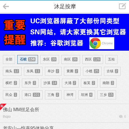
沐足按摩
全部
石岐
158
东区
39
南区
36
西区
126
五桂
南头
12
东凤
11
阜沙
2
黄圃
2
小榄
25
古镇
2
横栏
2
东升
3
沙溪
14
大涌
2
板芙
2
南朗
3
民众
1
港口
101
三角
2
神湾
坦洲
4
三乡
15
佛山 MM丝足会所
lhqio
6
老安山---惊喜95体验分享