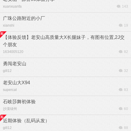
xuanxuanfa
143
广珠公路附近的小厂
xianshi
19
【体验反馈】老安山高质量大X长腿妹子，有图有位置,2J交
个朋友
1634005120
82
勇闯老安山
gill12
32
老安山大X94
supercat
83
石岐莎舞初体验
沙漠绿州
60
近期体验（乱码从发）
gill12
88