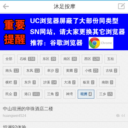
沐足按摩
全部
石岐
158
东区
39
南区
36
西区
126
五桂
南头
12
东凤
11
阜沙
2
黄圃
2
小榄
25
古镇
2
横栏
2
东升
3
沙溪
14
大涌
2
板芙
2
南朗
3
民众
1
港口
101
三角
2
神湾
坦洲
4
三乡
15
中山坦洲的华珠酒店二楼
huangwei4524
44
坦洲92体验