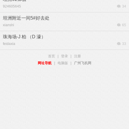
924605645
34
坦洲附近一间5#好去处
xianshi
65
珠海场-J 柏 （D 濠）
feidaxia
33
首页
|
登录
|
注册
网址导航
|
电脑版
|
广州飞机网