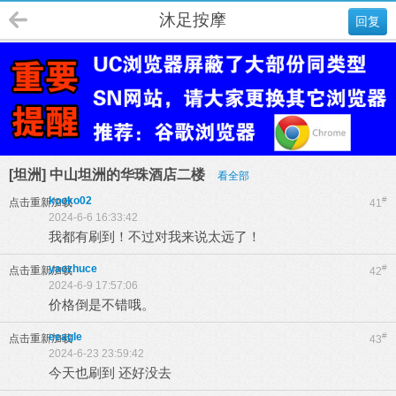
沐足按摩
回复
[坦洲] 中山坦洲的华珠酒店二楼
看全部
kooko02
#
点击重新加载
41
2024-6-6 16:33:42
我都有刷到！不过对我来说太远了！
yaozhuce
#
点击重新加载
42
2024-6-9 17:57:06
价格倒是不错哦。
eeagle
#
点击重新加载
43
2024-6-23 23:59:42
今天也刷到 还好没去