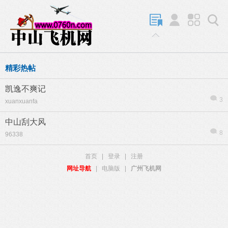
精彩热帖
凯逸不爽记
3
xuanxuanfa
中山刮大风
8
96338
首页
|
登录
|
注册
网址导航
|
电脑版
|
广州飞机网