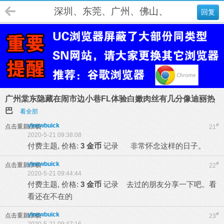
深圳、东莞、广州、佛山、肇庆、江门
回复
广州棠东隐藏在闹市边小巷FL体验白嫩肉丝有几分像迪丽热
巴
看全部
ylnewbuick
#
点击重新加载
21
2020-5-21 09:38:08
付费主题, 价格:
3 金币
记录
非常怀念这样的日子。
ylnewbuick
#
点击重新加载
22
2020-5-21 09:44:44
付费主题, 价格:
3 金币
记录
去过的朋友分享一下吧。看
看还在不在的
ylnewbuick
#
点击重新加载
23