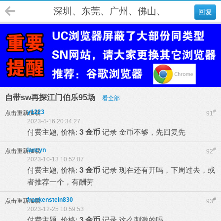
深圳、东莞、广州、佛山、肇庆、江门
回复
自带sw再探江门伯乐95场
看全部
y1223
#
点击重新加载
91
2023-4-16 20:34:27
付费主题, 价格:
3 金币
记录
金币不够，先回复先
lancyn
#
点击重新加载
92
2023-10-13 10:52:07
付费主题, 价格:
3 金币
记录
现在还有开吗，下周过去，或
者推荐一个，有酬劳
frankenstein830
#
点击重新加载
93
2023-12-25 10:59:53
付费主题, 价格:
3 金币
记录
这么刺激的吗