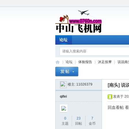
论坛
论坛
体验报告
沐足按摩
说说南
楼主:
11026379
[南头]
说
中
»
›
›
›
qifei
发表于 2020
回血看帖 
0
23
7
主题
回帖
金币