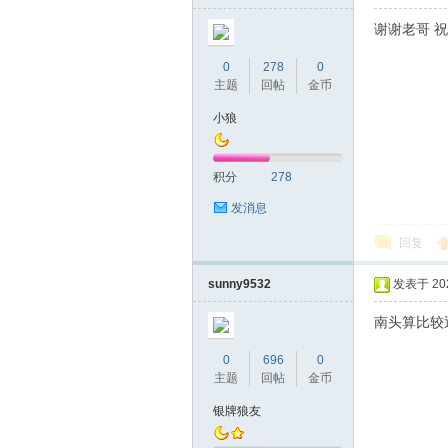
谢谢老哥 
0
278
0
主题
回帖
金币
小狼
积分
278
发消息
回复
sunny9532
发表于 2020
南头算比较
0
696
0
主题
回帖
金币
银牌狼友