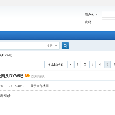
用户名
密码
搜索
搜
头DYW吧
返回列表
1
2
3
4
5
索
说南头DYW吧
[复制链接]
-11-27 15:48:38
|
显示全部楼层
看看有啥