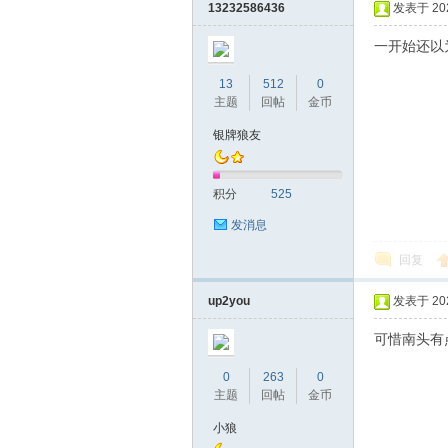
13232586436
发表于 2020
一开始还以为是
13
512
0
主题
回帖
金币
银牌狼友
积分
525
发消息
回复
up2you
发表于 2020
可惜南头有
0
263
0
主题
回帖
金币
小狼