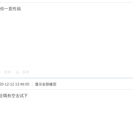
祝你一直性福
支持
反对
-12-12 13:46:05
|
显示全部楼层
近哦有空去试下