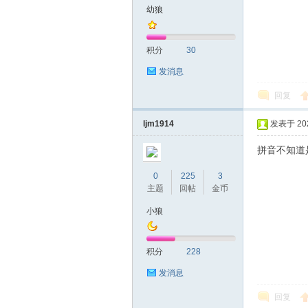
幼狼
山
积分
30
发消息
回复
ljm1914
发表于 2020
拼音不知道
飞
0
225
3
主题
回帖
金币
小狼
积分
228
发消息
回复