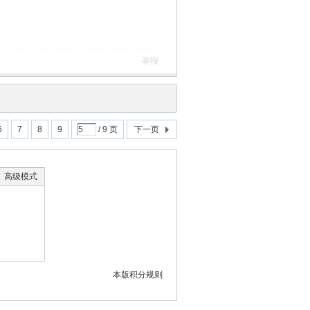
举报
6
7
8
9
/ 9 页
下一页
高级模式
本版积分规则