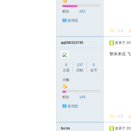
积分
263
发消息
回复
qq506315745
发表于 2020
整体来说 
6
137
0
主题
回帖
金币
小狼
积分
143
发消息
回复
ferrin
发表于 2020