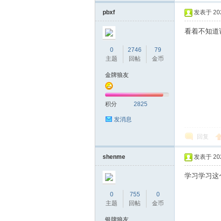
机
pbxf
发表于 2020
看着不知道
0
2746
79
主题
回帖
金币
金牌狼友
网
积分
2825
发消息
回复
shenme
发表于 2020
学习学习这
0
755
0
主题
回帖
金币
银牌狼友