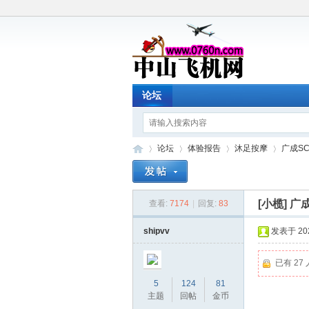
论坛
论坛
体验报告
沐足按摩
广成SC
[小榄]
广成
查看:
7174
|
回复:
83
中
»
›
›
›
shipvv
发表于 2023
已有 27
5
124
81
主题
回帖
金币