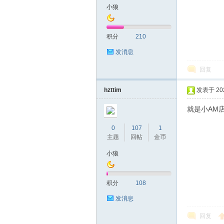
小狼
山
积分
210
发消息
回复
hzttim
发表于 2023
就是小AM
飞
0
107
1
主题
回帖
金币
小狼
积分
108
发消息
回复