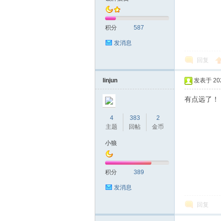
积分
587
发消息
回复
linjun
发表于 2023
有点远了！
4
383
2
主题
回帖
金币
小狼
积分
389
发消息
回复