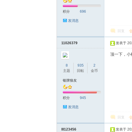
积分
696
发消息
回复
11026379
发表于 2023
顶一下，小
8
935
2
主题
回帖
金币
银牌狼友
积分
945
发消息
回复
lll123456
发表于 2023