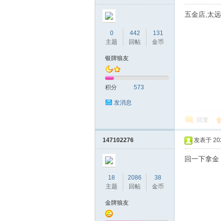
五金店,太
0
442
131
主题
回帖
金币
银牌狼友
积分
573
发消息
回复
147102276
发表于 2023
回一下拿金
18
2086
38
主题
回帖
金币
金牌狼友