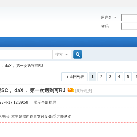
用户名
密码
搜索
搜
， daX， 第一次遇到可RJ
返回列表
1
2
3
4
5
索
SC， daX， 第一次遇到可RJ
[复制链接]
-4-17 12:39:58
|
显示全部楼层
 人购买
本主题需向作者支付
5 金币
才能浏览