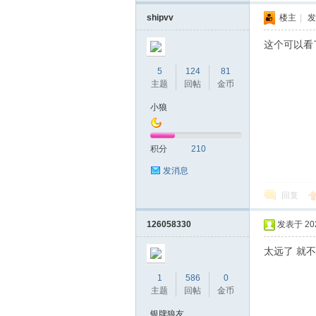
机
shipvv
楼主
|
发
这个可以看
5
124
81
主题
回帖
金币
小狼
网
积分
210
发消息
回复
126058330
发表于 2023
太远了 
1
586
0
主题
回帖
金币
银牌狼友