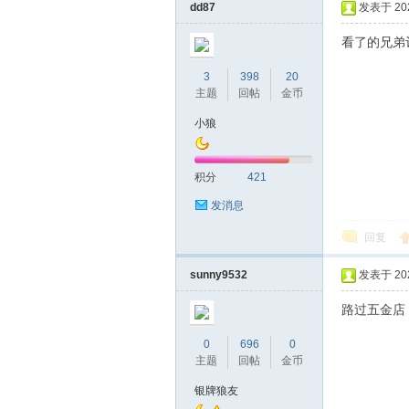
dd87
发表于 2023
看了的兄弟
3
398
20
主题
回帖
金币
小狼
积分
421
发消息
回复
sunny9532
发表于 2023
路过五金店
0
696
0
主题
回帖
金币
银牌狼友