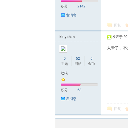
积分
2142
发消息
回复
kittychen
发表于 2023
太晕了，不
0
52
6
主题
回帖
金币
幼狼
积分
58
发消息
回复