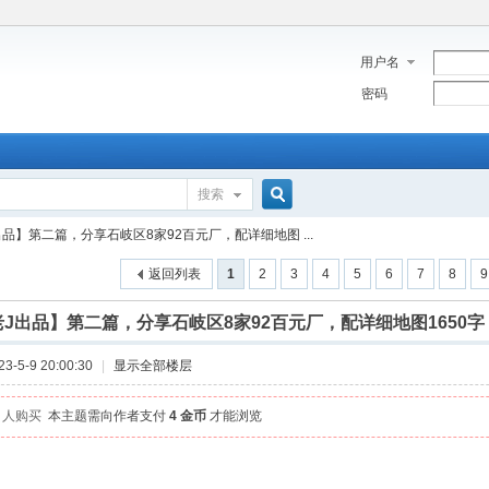
用户名
密码
搜索
搜
出品】第二篇，分享石岐区8家92百元厂，配详细地图 ...
返回列表
1
2
3
4
5
6
7
8
9
索
老J出品】第二篇，分享石岐区8家92百元厂，配详细地图1650字
-5-9 20:00:30
|
显示全部楼层
3 人购买
本主题需向作者支付
4 金币
才能浏览