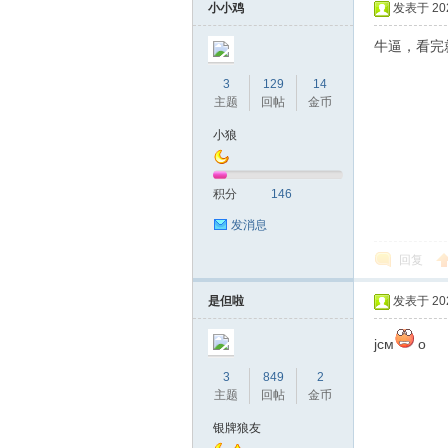
小小鸡
发表于 2023
牛逼，看完
3
129
14
主题
回帖
金币
小狼
积分
146
发消息
回复
是但啦
发表于 2023
jcм
о
3
849
2
主题
回帖
金币
银牌狼友