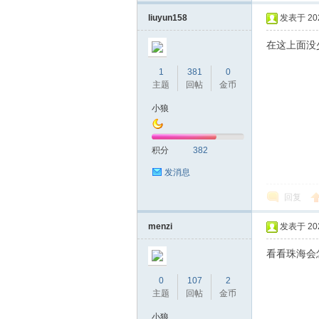
机
liuyun158
发表于 2023
在这上面没
1
381
0
主题
回帖
金币
小狼
网
积分
382
发消息
回复
menzi
发表于 2023
看看珠海会
0
107
2
主题
回帖
金币
小狼