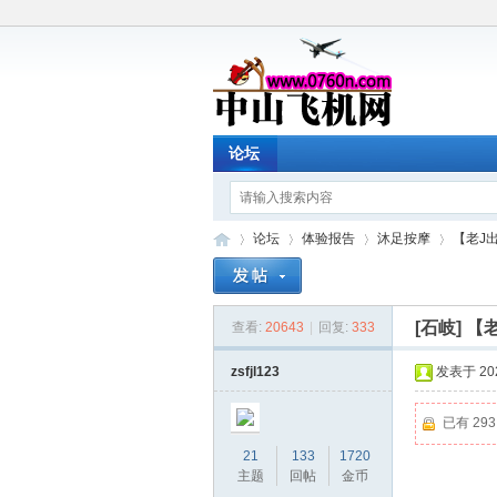
论坛
论坛
体验报告
沐足按摩
【老J
[石岐]
【
查看:
20643
|
回复:
333
中
»
›
›
›
zsfjl123
发表于 2023
已有 29
21
133
1720
主题
回帖
金币