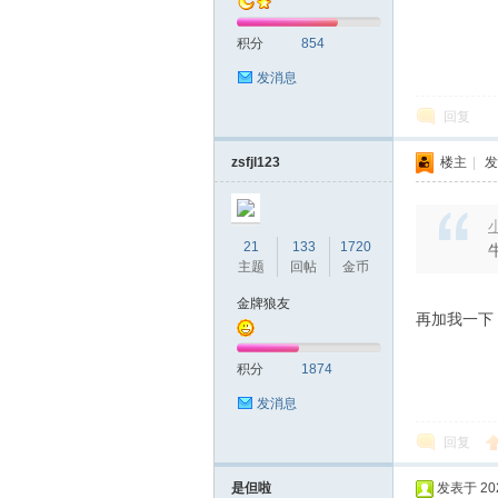
积分
854
发消息
回复
zsfjl123
楼主
|
发
小
21
133
1720
主题
回帖
金币
金牌狼友
再加我一下
积分
1874
发消息
回复
是但啦
发表于 2023