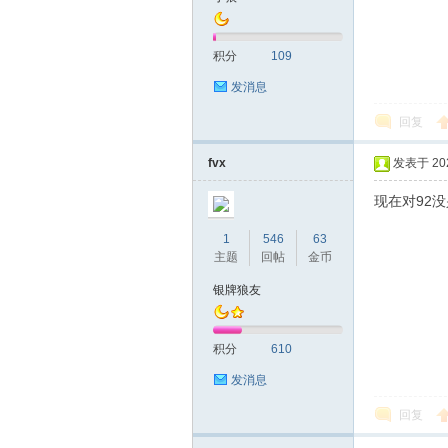
积分
109
发消息
回复
fvx
发表于 2023
现在对92
1
546
63
主题
回帖
金币
银牌狼友
积分
610
发消息
回复