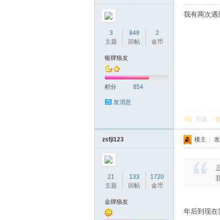
我有两次遇
3
849
2
主题
回帖
金币
银牌狼友
积分
854
发消息
回复
zsfjl123
楼主
|
发
是
21
133
1720
主题
回帖
金币
金牌狼友
年后到现在