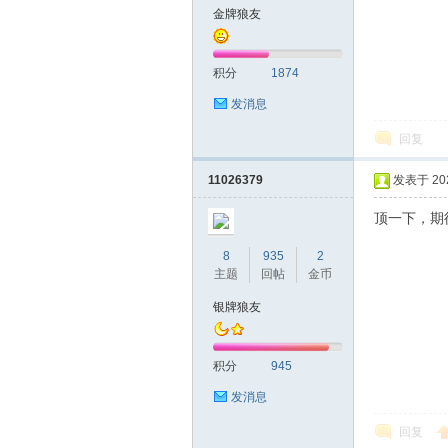
金牌狼友
山
积分
1874
发消息
回复
11026379
发表于 2023
顶一下，期
飞
8
935
2
主题
回帖
金币
银牌狼友
积分
945
发消息
回复