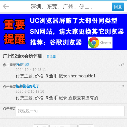
深圳、东莞、广州、佛山、肇庆、江门
回复
广州92金x会所评测
看全部
badmud
#
点击重新加载
21
2024-10-4 10:43:11
付费主题, 价格:
3 金币
记录
shenmeguide1
苞米茬老好吃了
#
点击重新加载
22
2025-9-2 10:18:16
付费主题, 价格:
3 金币
记录
直接去有没有的
点击重新加载