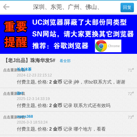
深圳、东莞、广州、佛山、肇庆、江门
回复
【老J出品】珠海华发5#
看全部
长岛冰茶
#
点击重新加载
71
2024-12-23 22:15:12
付费主题, 价格:
2 金币
记录
j神，求bz联系方式，谢谢
jjjxt
#
点击重新加载
72
2025-12-3 14:33:19
付费主题, 价格:
2 金币
记录
联系方式还有效吗
aqms368
#
点击重新加载
73
2026-3-3 18:53:24
付费主题, 价格:
2 金币
记录
哪个地方，看看