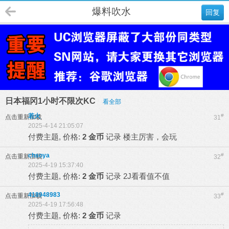
爆料吹水
回复
日本福冈1小时不限次KC
看全部
若火
#
点击重新加载
31
2025-4-14 21:05:07
付费主题, 价格:
2 金币
记录
楼主厉害，会玩
chsoya
#
点击重新加载
32
2025-4-19 15:37:40
付费主题, 价格:
2 金币
记录
2J看看值不值
418948983
#
点击重新加载
33
2025-4-19 17:56:48
付费主题, 价格:
2 金币
记录