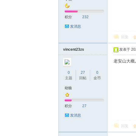
积分
232
发消息
回复
vincent23zs
发表于 2026
老安山大概
0
27
0
主题
回帖
金币
幼狼
积分
27
发消息
回复