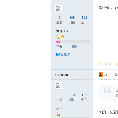
捞个金，没
0
368
192
主题
回帖
金币
银牌狼友
积分
560
发消息
回复
supercat
楼主
|
发
v
2
170
142
主题
回帖
金币
小狼
有的，夹着