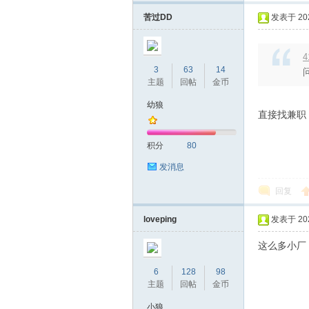
机
苦过DD
发表于 2026
4
3
63
14
主题
回帖
金币
幼狼
直接找兼职
网
积分
80
发消息
回复
loveping
发表于 2026
这么多小厂
6
128
98
主题
回帖
金币
小狼