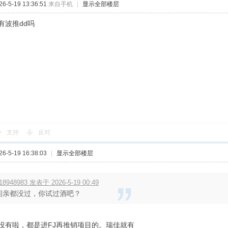
-5-19 13:36:51
来自手机
|
显示全部楼层
有波推dd吗
支持
反对
-5-19 16:38:03
|
显示全部楼层
18948983 发表于 2026-5-19 00:49
问亲都没过，你试过酒吧？
没有啦，都是进FJ再推销项目的。瑞佳就有