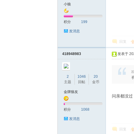
小狼
山
积分
199
发消息
回复
418948983
发表于 2026
x
飞
2
1046
20
主题
回帖
金币
金牌狼友
问亲都没过
积分
1068
发消息
回复