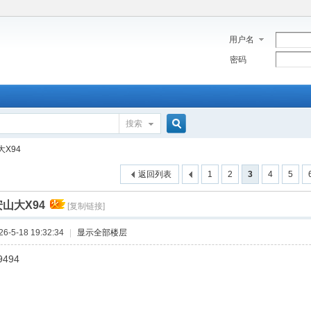
用户名
密码
搜索
搜
X94
返回列表
1
2
3
4
5
索
山大X94
[复制链接]
-5-18 19:32:34
|
显示全部楼层
494