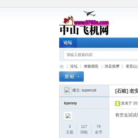
论坛
论坛
体验报告
沐足按摩
老安山大
楼主:
supercat
[石岐]
老安
中
»
›
›
›
kpenny
发表于 2026
有空去试试9
3
117
79
主题
回帖
金币