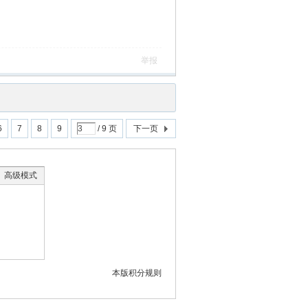
举报
6
7
8
9
/ 9 页
下一页
高级模式
本版积分规则