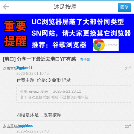
沐足按摩
回复
[港口] 分享一下最近去港口YF有感
看全部
Twoker11
#
点击重新加载
21
2026-5-22 01:10:45
付费主题, 价格:
3 金币
记录
erwuz 发表于 2026-5-21 23:11
引用:
老了 喜欢直接 按的 哈哈 不过据说四楼年轻
四楼是沐足，没有按摩
ggqqhhoo
#
点击重新加载
22
2026-5-22 02:57:48