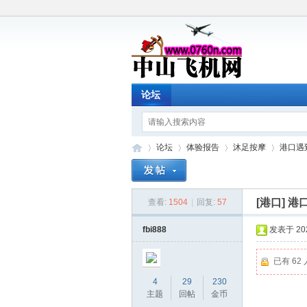
论坛
论坛
体验报告
沐足按摩
港口遇
[港口]
港
查看:
1504
|
回复:
57
中
»
›
›
›
fbi888
发表于 2026
已有 62
4
29
230
主题
回帖
金币