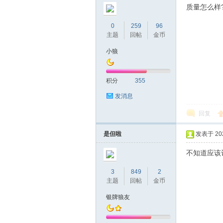
质量怎么样
0
259
96
主题
回帖
金币
小狼
积分
355
发消息
回复
是但啦
发表于 2026
不知道应该
3
849
2
主题
回帖
金币
银牌狼友