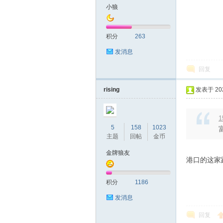
小狼
山
积分
263
发消息
回复
rising
发表于 2026
1
飞
5
158
1023
主题
回帖
金币
金牌狼友
港口的这家
积分
1186
发消息
回复