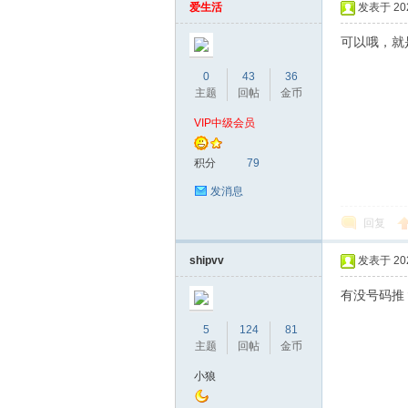
爱生活
发表于 2026
可以哦，就
0
43
36
主题
回帖
金币
VIP中级会员
积分
79
发消息
回复
shipvv
发表于 2026
有没号码推
5
124
81
主题
回帖
金币
小狼