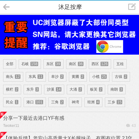
沐足按摩
全部
石岐
158
东区
39
南区
36
西区
126
五桂
南头
12
东凤
11
阜沙
2
黄圃
2
小榄
25
古镇
2
横栏
2
东升
3
沙溪
14
大涌
2
板芙
2
南朗
3
民众
1
港口
101
三角
2
神湾
坦洲
4
三乡
15
分享一下最近去港口YF有感
Twoker11
43
【体验反馈】老安山高质量大X长腿妹子，有图有位置,2J交