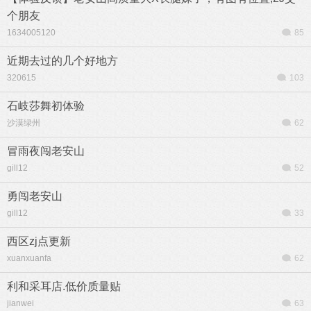
个朋友
1634005120
85
近期去过的几个好地方
320615
103
石岐莎舞初体验
沙漠绿州
62
冒雨夜闯老安山
gill12
52
勇闯老安山
gill12
33
西区zj点更新
xuanxuanfa
62
利和采耳店.低价质量贴
jianwei
63