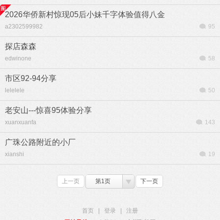
2026华侨新村惊现05后小妹千字体验值得八金
a2302599982
95
探店森森
edwinone
58
市区92-94分享
lelelele
50
老安山---惊喜95体验分享
xuanxuanfa
143
广珠公路附近的小厂
xianshi
19
上一页
第1页
下一页
首页
|
登录
|
注册