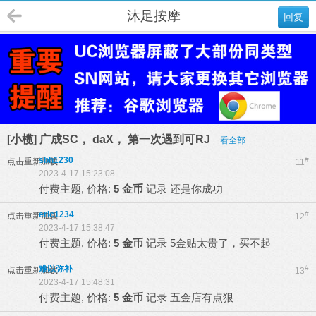
沐足按摩
回复
[小榄] 广成SC， daX， 第一次遇到可RJ
看全部
sbh1230
#
点击重新加载
11
2023-4-17 15:23:08
付费主题, 价格:
5 金币
记录
还是你成功
eric1234
#
点击重新加载
12
2023-4-17 15:38:47
付费主题, 价格:
5 金币
记录
5金贴太贵了，买不起
难以弥补
#
点击重新加载
13
2023-4-17 15:48:31
付费主题, 价格:
5 金币
记录
五金店有点狠