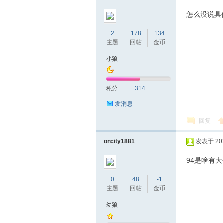
怎么没说具
2
178
134
主题
回帖
金币
小狼
积分
314
发消息
回复
oncity1881
发表于 2023
94是啥有
0
48
-1
主题
回帖
金币
幼狼