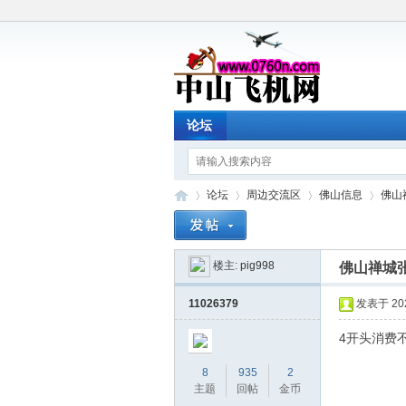
论坛
论坛
周边交流区
佛山信息
佛山
楼主:
pig998
佛山禅城张
中
»
›
›
›
11026379
发表于 2023
4开头消费
8
935
2
主题
回帖
金币