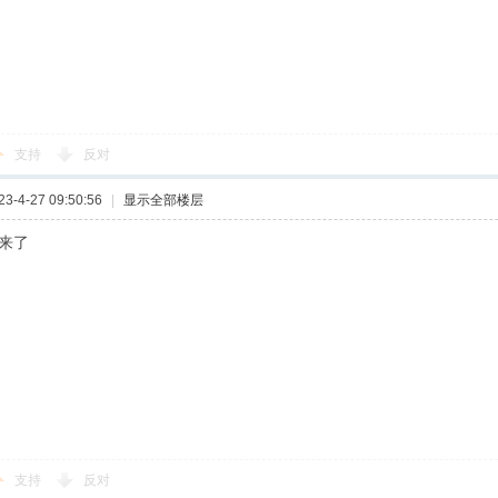
支持
反对
-4-27 09:50:56
|
显示全部楼层
出来了
支持
反对