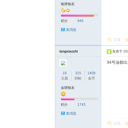
银牌狼友
山
积分
945
发消息
回复
langxiaozhi
发表于 2023
94号油都
飞
19
315
1409
主题
回帖
金币
金牌狼友
积分
1743
发消息
回复