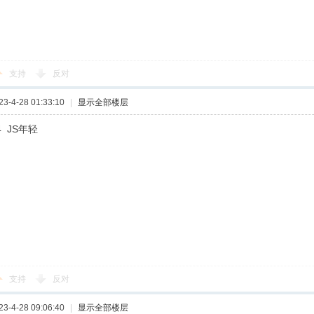
支持
反对
-4-28 01:33:10
|
显示全部楼层
4 JS年轻
支持
反对
-4-28 09:06:40
|
显示全部楼层