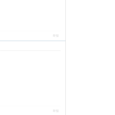
举报
举报