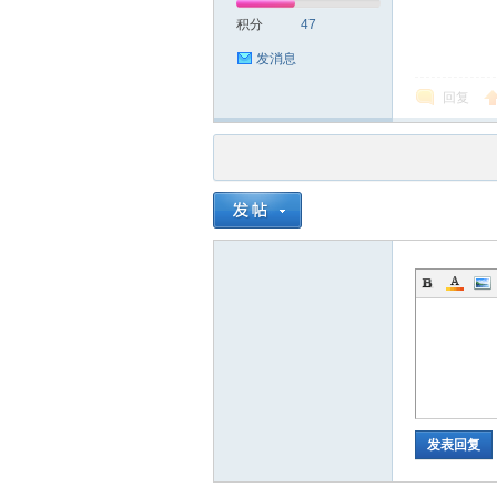
积分
47
发消息
回复
发表回复