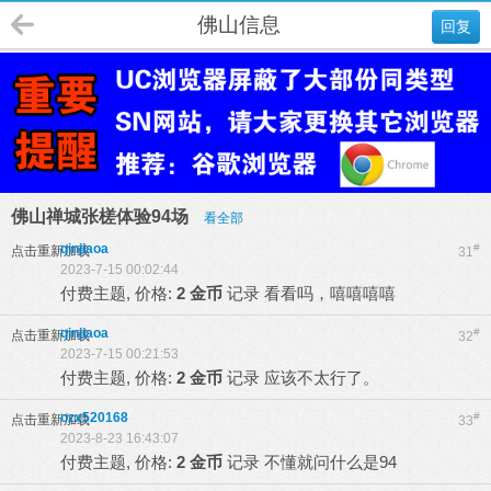
佛山信息
回复
佛山禅城张槎体验94场
看全部
qinjiaoa
#
点击重新加载
31
2023-7-15 00:02:44
付费主题, 价格:
2 金币
记录
看看吗，嘻嘻嘻嘻
qinjiaoa
#
点击重新加载
32
2023-7-15 00:21:53
付费主题, 价格:
2 金币
记录
应该不太行了。
ozx520168
#
点击重新加载
33
2023-8-23 16:43:07
付费主题, 价格:
2 金币
记录
不懂就问什么是94