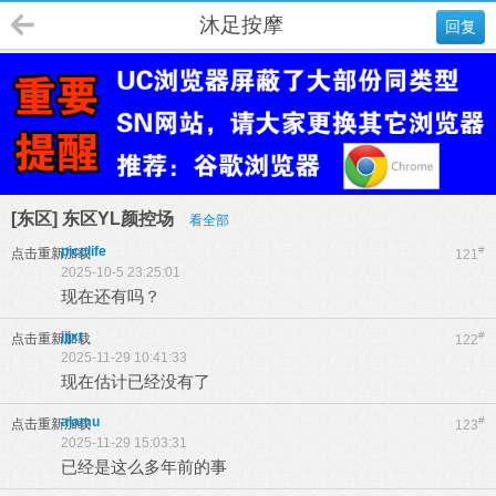
沐足按摩
回复
[东区] 东区YL颜控场
看全部
picclife
#
点击重新加载
121
2025-10-5 23:25:01
现在还有吗？
jjjxt
#
点击重新加载
122
2025-11-29 10:41:33
现在估计已经没有了
alamu
#
点击重新加载
123
2025-11-29 15:03:31
已经是这么多年前的事