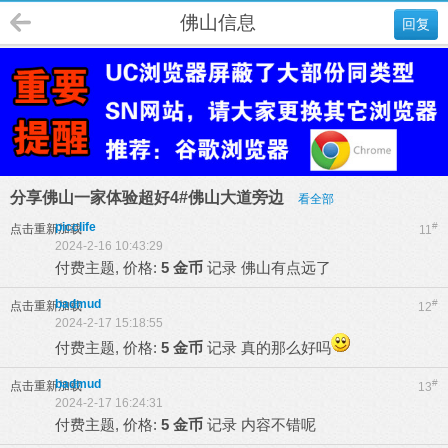
佛山信息
回复
分享佛山一家体验超好4#佛山大道旁边
看全部
picclife
#
点击重新加载
11
2024-2-16 10:43:29
付费主题, 价格:
5 金币
记录
佛山有点远了
badmud
#
点击重新加载
12
2024-2-17 15:18:55
付费主题, 价格:
5 金币
记录
真的那么好吗
badmud
#
点击重新加载
13
2024-2-17 16:24:31
付费主题, 价格:
5 金币
记录
内容不错呢