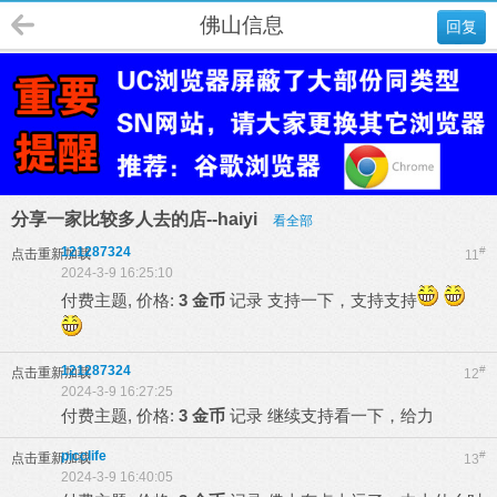
佛山信息
回复
分享一家比较多人去的店--haiyi
看全部
121287324
#
点击重新加载
11
2024-3-9 16:25:10
付费主题, 价格:
3 金币
记录
支持一下，支持支持
121287324
#
点击重新加载
12
2024-3-9 16:27:25
付费主题, 价格:
3 金币
记录
继续支持看一下，给力
picclife
#
点击重新加载
13
2024-3-9 16:40:05