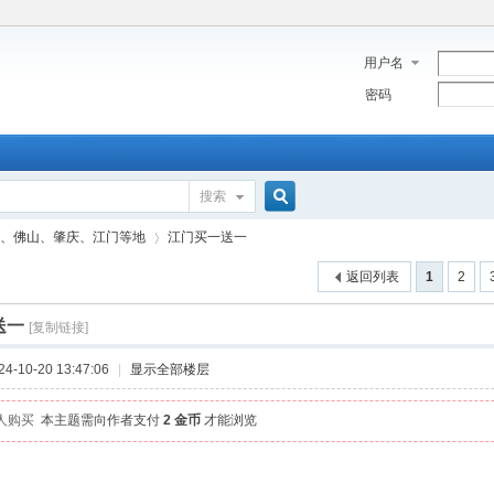
用户名
密码
搜索
搜
、佛山、肇庆、江门等地
江门买一送一
返回列表
1
2
索
送一
[复制链接]
›
-10-20 13:47:06
|
显示全部楼层
 人购买
本主题需向作者支付
2 金币
才能浏览