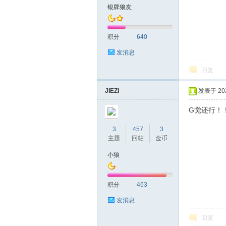
银牌狼友
山
积分
640
发消息
回复
JIEZI
发表于 2024
G觉还行！
飞
3
457
3
主题
回帖
金币
小狼
积分
463
发消息
回复