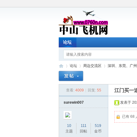
论坛
论坛
周边交流区
深圳、东莞、广州
江门买一
查看:
4009
|
回复:
55
中
»
›
›
surewin007
发表于 2024
已有 68
10
111
519
主题
回帖
金币