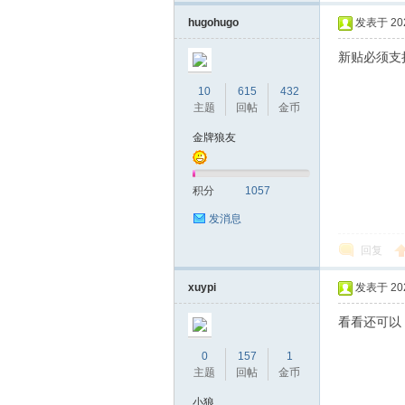
机
hugohugo
发表于 2024
新贴必须支
10
615
432
主题
回帖
金币
金牌狼友
网
积分
1057
发消息
回复
xuypi
发表于 2024
看看还可以
0
157
1
主题
回帖
金币
小狼