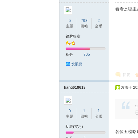
看看是哪里
5
798
2
主题
回帖
金币
银牌狼友
积分
805
发消息
回复
kang618618
发表于 2024
s
0
1
1
主题
回帖
金币
幼狼(实习)
各位五楼咯