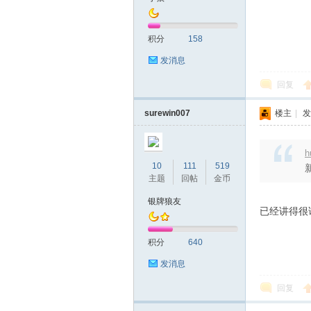
积分
158
发消息
回复
surewin007
楼主
|
发
h
10
111
519
主题
回帖
金币
银牌狼友
已经讲得很
积分
640
发消息
回复