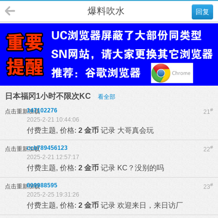
爆料吹水
回复
日本福冈1小时不限次KC
看全部
147102276
#
点击重新加载
21
2025-2-21 10:44:06
付费主题, 价格:
2 金币
记录
大哥真会玩
ccb789456123
#
点击重新加载
22
2025-2-21 12:57:17
付费主题, 价格:
2 金币
记录
KC？没别的吗
609988595
#
点击重新加载
23
2025-2-25 19:31:26
付费主题, 价格:
2 金币
记录
欢迎来日，来日访厂