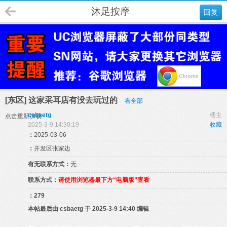
沐足按摩
回复
[东区] 这家采耳店有没去玩过的
看全部
csbaetg
楼主
点击重新加载
2025-3-9 14:30:19
收藏
：
2025-03-06
：
开发区张家边
有无联系方式：
无
联系方式：
请使用浏览器最下方“电脑版”查看
：
279
本帖最后由 csbaetg 于 2025-3-9 14:40 编辑