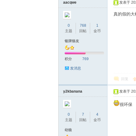
aacqwe
发表于 2025
真的假的大
0
768
1
主题
回帖
金币
银牌狼友
积分
769
发消息
回复
y2kbanana
发表于 2025
很环保
0
7
4
主题
回帖
金币
幼狼