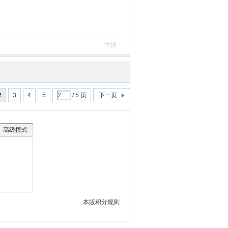
举报
2
3
4
5
/ 5 页
下一页
高级模式
本版积分规则