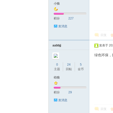
小狼
山
积分
227
发消息
回复
aabbjj
发表于 2025
绿色环保，
飞
0
24
5
主题
回帖
金币
幼狼
积分
29
发消息
回复