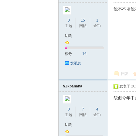
他不不塌他
0
15
1
主题
回帖
金币
幼狼
积分
16
发消息
回复
y2kbanana
发表于 2025
貌似今年中
0
7
4
主题
回帖
金币
幼狼