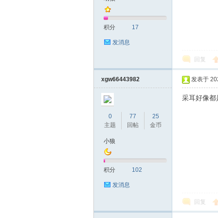
积分
17
发消息
回复
xgw66443982
发表于 2025
采耳好像都
0
77
25
主题
回帖
金币
小狼
积分
102
发消息
回复