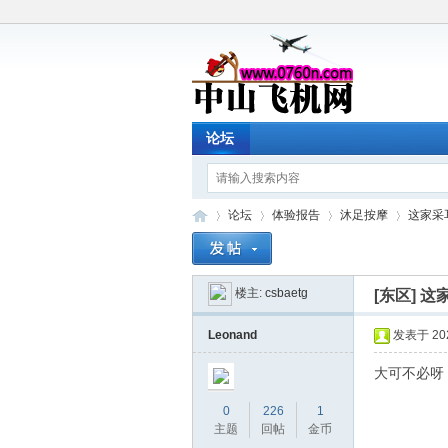
论坛
论坛
体验报告
沐足按摩
这家采
楼主:
csbaetg
[东区]
这
中
»
›
›
›
Leonand
发表于 2025
大可不必呀
0
226
1
主题
回帖
金币