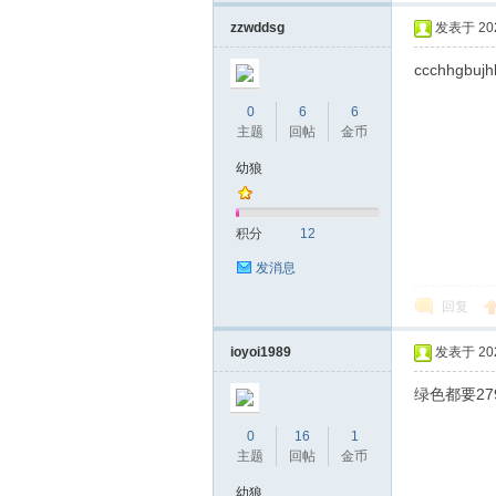
机
zzwddsg
发表于 2025
ccchhgbujh
0
6
6
主题
回帖
金币
幼狼
网
积分
12
发消息
回复
ioyoi1989
发表于 2025
绿色都要2
0
16
1
主题
回帖
金币
幼狼