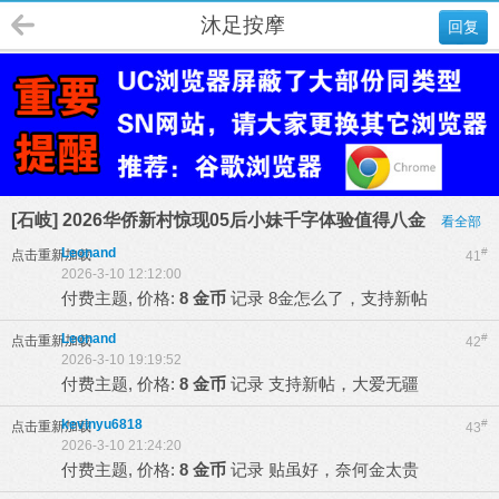
沐足按摩
回复
[石岐] 2026华侨新村惊现05后小妹千字体验值得八金
看全部
Leonand
#
点击重新加载
41
2026-3-10 12:12:00
付费主题, 价格:
8 金币
记录
8金怎么了，支持新帖
Leonand
#
点击重新加载
42
2026-3-10 19:19:52
付费主题, 价格:
8 金币
记录
支持新帖，大爱无疆
kevinyu6818
#
点击重新加载
43
2026-3-10 21:24:20
付费主题, 价格:
8 金币
记录
贴虽好，奈何金太贵