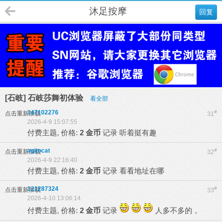
沐足按摩
回复
[石岐] 石岐莎舞初体验
看全部
147102276
#
点击重新加载
31
2026-4-9 15:07:55
付费主题, 价格:
2 金币
记录
听着挺有趣
agitocat
#
点击重新加载
32
2026-4-9 22:16:40
付费主题, 价格:
2 金币
记录
看看地址在哪
121287324
#
点击重新加载
33
2026-4-10 13:06:14
付费主题, 价格:
2 金币
记录
人多不多的，