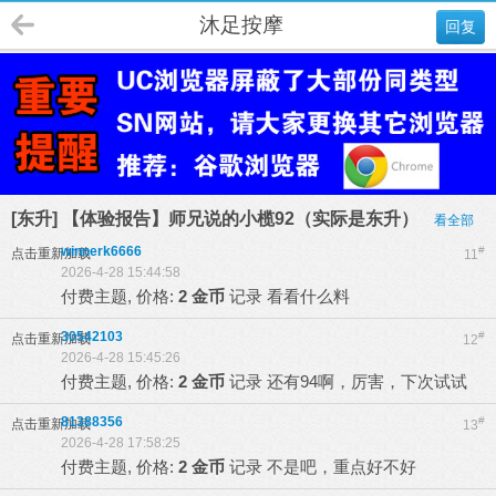
沐足按摩
回复
[东升] 【体验报告】师兄说的小榄92（实际是东升）
看全部
winnerk6666
#
点击重新加载
11
2026-4-28 15:44:58
付费主题, 价格:
2 金币
记录
看看什么料
30542103
#
点击重新加载
12
2026-4-28 15:45:26
付费主题, 价格:
2 金币
记录
还有94啊，厉害，下次试试
81388356
#
点击重新加载
13
2026-4-28 17:58:25
付费主题, 价格:
2 金币
记录
不是吧，重点好不好