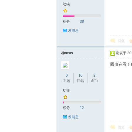
幼狼
山
积分
38
发消息
回复
神neos
发表于 2026
回血在看！
飞
0
10
2
主题
回帖
金币
幼狼
积分
12
发消息
回复