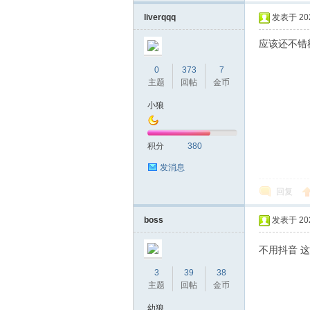
机
liverqqq
发表于 2026
应该还不错
0
373
7
主题
回帖
金币
小狼
网
积分
380
发消息
回复
boss
发表于 2026
不用抖音 
3
39
38
主题
回帖
金币
幼狼