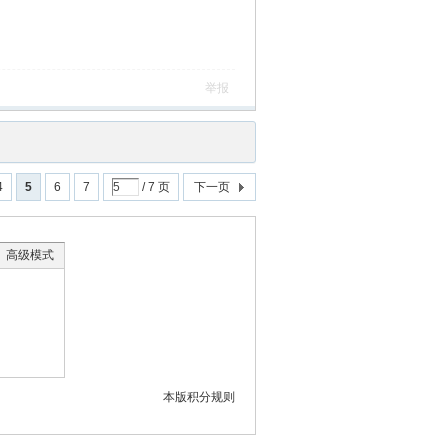
举报
4
5
6
7
/ 7 页
下一页
高级模式
本版积分规则