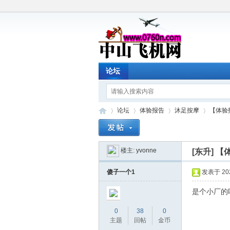
论坛
论坛
体验报告
沐足按摩
【体验
楼主:
yvonne
[东升]
【
中
»
›
›
›
傻子一个1
发表于 2026
是个小厂的
0
38
0
主题
回帖
金币