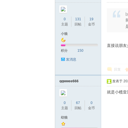
b
0
131
19
主题
回帖
金币
小狼
直接说朋友
积分
150
发消息
回复
qqwwee666
发表于 2026
就是小榄壹
0
67
0
主题
回帖
金币
幼狼