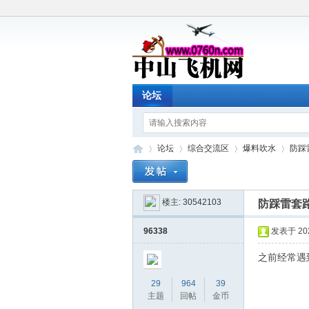
论坛
论坛
综合交流区
爆料吹水
防踩
楼主:
30542103
防踩雷套
中
»
›
›
›
96338
发表于 2026
之前经常遇
29
964
39
主题
回帖
金币