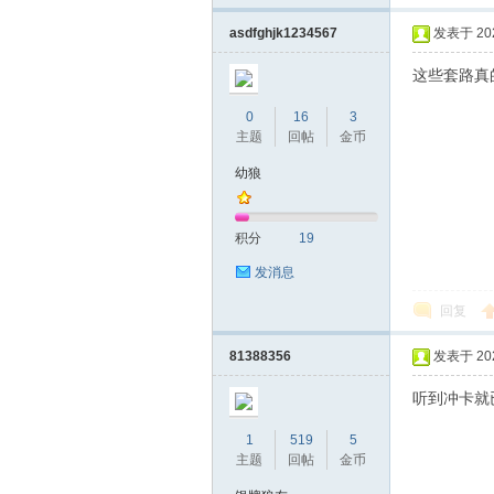
asdfghjk1234567
发表于 2026
这些套路真
0
16
3
主题
回帖
金币
幼狼
积分
19
发消息
回复
81388356
发表于 2026
听到冲卡就
1
519
5
主题
回帖
金币