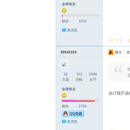
金牌狼友
山
积分
1032
发消息
回复
30542103
楼主
|
发
9
飞
33
332
2399
主题
回帖
金币
金牌狼友
估计我不说
积分
2764
发消息