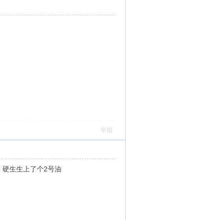
举报
张 硬生生上了个2号油