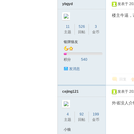
ybgyd
发表于 2026
楼主牛逼，
11
526
3
主题
回帖
金币
银牌狼友
积分
540
发消息
回复
cejing121
发表于 2026
外省没人介绍
4
92
199
主题
回帖
金币
小狼