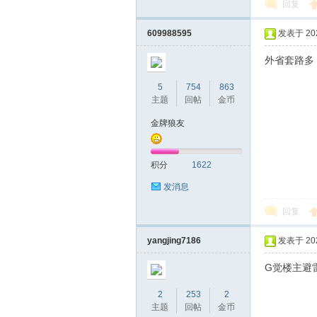
机
回复
609988595
发表于 2026
外省套路多
5
754
863
主题
回帖
金币
金牌狼友
网
积分
1622
发消息
回复
yangjing7186
发表于 2026
G觉楼主避
2
253
2
主题
回帖
金币