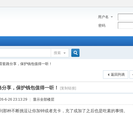
用户名
密码
搜索
搜
雷套路分享，保护钱包值得一听！
返回列表
索
路分享，保护钱包值得一听！
[复制链接]
-6-26 23:13:29
|
显示全部楼层
到那种不断挑逗让你加钟或者充卡，充了或加了之后也是吃素的事情。