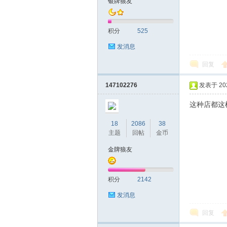
银牌狼友
积分
525
发消息
回复
147102276
发表于 2026
这种店都这
18
2086
38
主题
回帖
金币
金牌狼友
积分
2142
发消息
回复