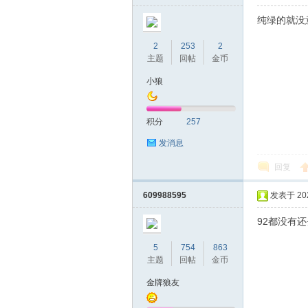
纯绿的就没
2
253
2
主题
回帖
金币
小狼
积分
257
发消息
回复
609988595
发表于 2025
92都没有
5
754
863
主题
回帖
金币
金牌狼友