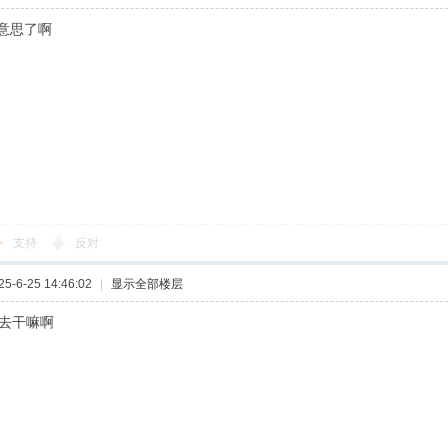
意思了啊
支持
反对
-6-25 14:46:02
|
显示全部楼层
还去干嘛啊