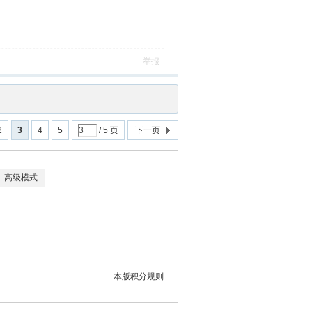
举报
2
3
4
5
/ 5 页
下一页
高级模式
本版积分规则