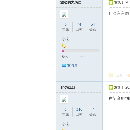
激动的大鸡巴
发表于 2025
什么东东啊
0
74
54
主题
回帖
金币
小狼
积分
128
发消息
回复
show123
发表于 2025
在某音刷到
1
210
7
主题
回帖
金币
小狼