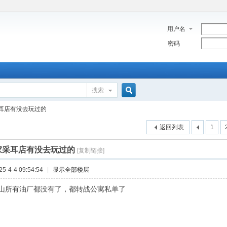
用户名
密码
搜索
搜
耳店有没去玩过的
返回列表
1
索
家采耳店有没去玩过的
[复制链接]
-4-4 09:54:54
|
显示全部楼层
山所有油厂都没有了，都转战公寓私单了