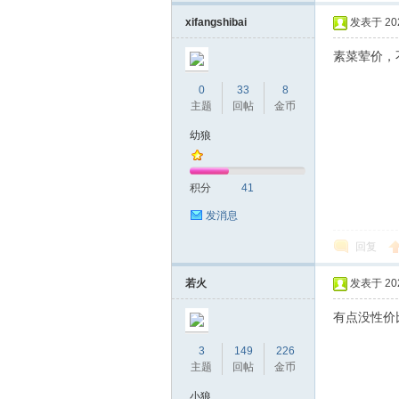
机
xifangshibai
发表于 2025
素菜荤价，
0
33
8
主题
回帖
金币
幼狼
网
积分
41
发消息
回复
若火
发表于 2025
有点没性价
3
149
226
主题
回帖
金币
小狼