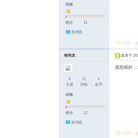
幼狼
山
积分
11
发消息
回复
程伟龙
发表于 2025
想想就好，
飞
0
11
1
主题
回帖
金币
幼狼
积分
12
发消息
回复