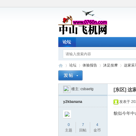
论坛
论坛
体验报告
沐足按摩
这家采
楼主:
csbaetg
[东区]
这
中
»
›
›
›
y2kbanana
发表于 2025
貌似今年中
0
7
4
主题
回帖
金币