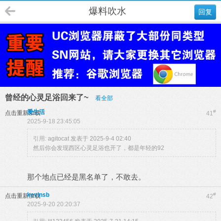
爆料吹水
回复
曾经的心灵足浴回来了~
看全部
爱生活
#
点击重新加载
41
2025-9-18 23:45:05
引用:
agitocat 发表于 2025-9-4 02:40
然后你会发现西区心灵足浴也开了，都是年轻的92
那个地点已经是黑名单了，不敢去。
kevinsb
#
点击重新加载
42
2025-9-20 20:20:37